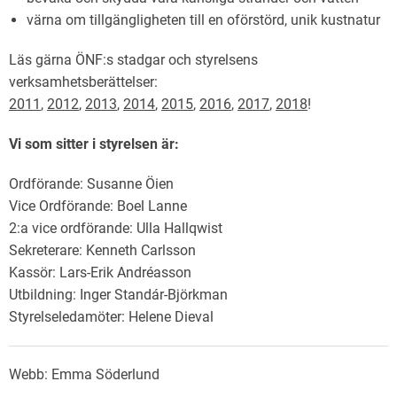
värna om tillgängligheten till en oförstörd, unik kustnatur
Läs gärna ÖNF:s stadgar och styrelsens
verksamhetsberättelser:
2011
,
2012
,
2013
,
2014
,
2015
,
2016
,
2017
,
2018
!
Vi som sitter i styrelsen är:
Ordförande: Susanne Öien
Vice Ordförande: Boel Lanne
2:a vice ordförande: Ulla Hallqwist
Sekreterare: Kenneth Carlsson
Kassör: Lars-Erik Andréasson
Utbildning: Inger Standár-Björkman
Styrelseledamöter: Helene Dieval
Webb: Emma Söderlund