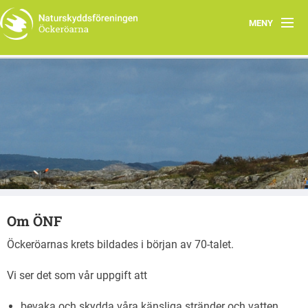
MENY
Om ÖNF
Bohusläns sydligaste skärgård
Program 2026
Öckeröarna
Yttranden och skrivelser
Naturvård
Strandskydd
Om ÖNF
Länkar
Öckeröarnas krets bildades i början av 70-talet.
Vi ser det som vår uppgift att
bevaka och skydda våra känsliga stränder och vatten