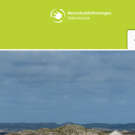
Bohusläns sydligaste skärgård