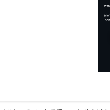
Dett
anv
som