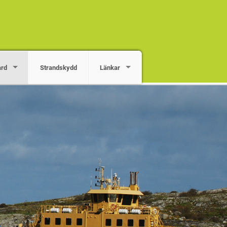
ård
Strandskydd
Länkar