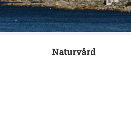
Öckeröarna
Naturvård